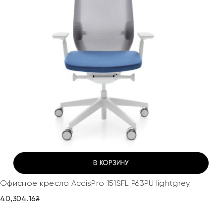
В КОРЗИНУ
Офисное кресло AccisPro 151SFL P63PU lightgrey
40,304.16
₴