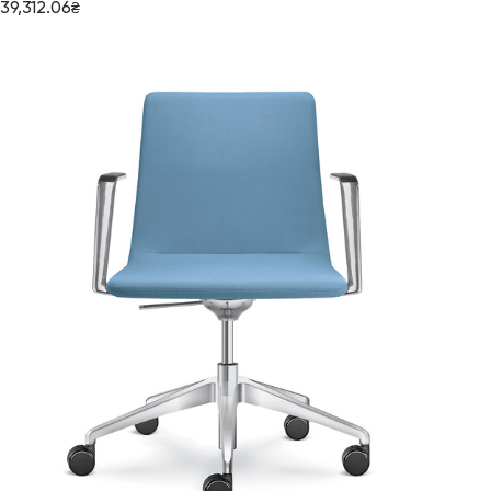
39,312.06
₴