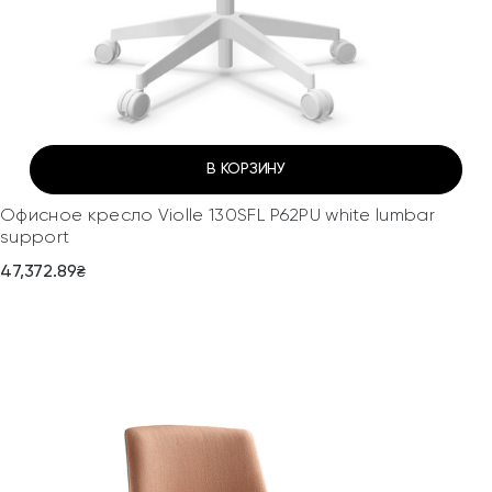
В КОРЗИНУ
Офисное кресло Violle 130SFL P62PU white lumbar
support
47,372.89
₴