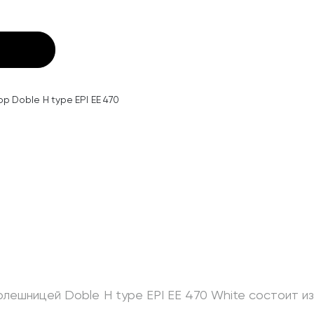
op Doble H type EPI EE 470
олешницей Doble H type EPI EE 470 White состоит 