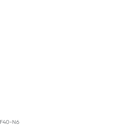
В Корзину
 F40-N6