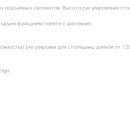
 подъемных сегментов. Высота регулирования стола, 
тырьмя функциями памяти с диcплеем;
можностью регулировки для столешниц длиной от 1 2
rgo.