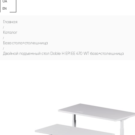
UA
EN
Главная
/
Каталог
/
База стола+столешница
/
Двойной подъемный стол Doble H EPI EE 470 WT база+столешница