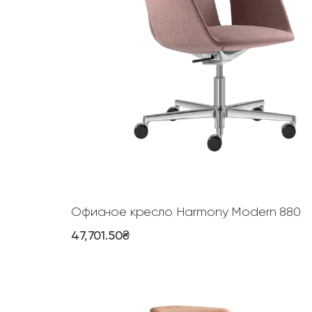
л
е
ш
н
и
ц
а
Офисное кресло Harmony Modern 880
47,701.50
₴