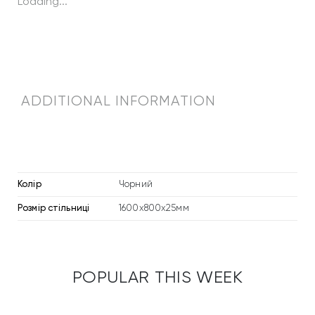
Loading...
o
p
1
6
0
0
ADDITIONAL INFORMATION
х
8
0
0
х
Колір
Чорний
2
Розмір стільниці
1600x800x25мм
5
m
m
E
POPULAR THIS WEEK
g
g