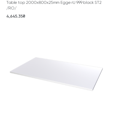
u
Table top 2000х800х25mm Egge rU 999 black ST2
a
/RO/
n
4,645.35
₴
t
i
t
y