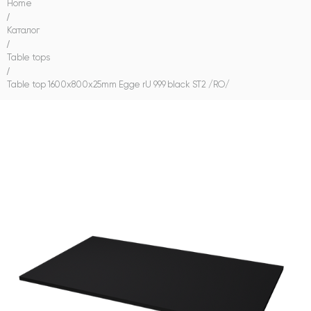
Home
/
Каталог
/
Table tops
/
Table top 1600х800х25mm Egge rU 999 black ST2 /RO/