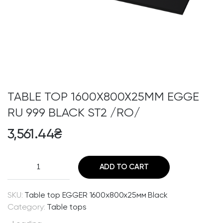
TABLE TOP 1600Х800Х25MM EGGE
RU 999 BLACK ST2 /RO/
3,561.44
₴
T
ADD TO CART
a
b
l
SKU:
Table top EGGER 1600х800х25мм Black
e
Category:
Table tops
t