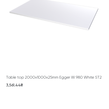
Add To Cart
Table top 2000х1000х25mm Egger W 980 White ST2
3,561.44
₴